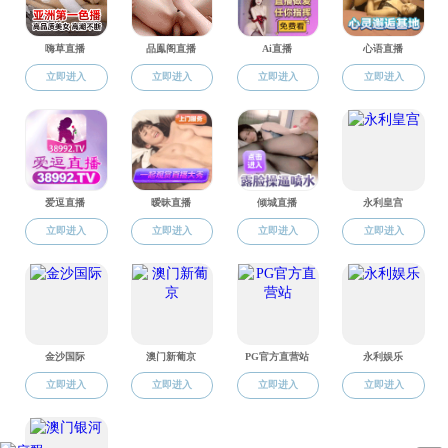
联系电话：010-58807943
邮编：100875
地址：北京市海淀区新外大街19号电子楼
京师智能E家
小宝探花官方微信
© 版权所有 小宝探花-小宝探花直播-小宝探花合集